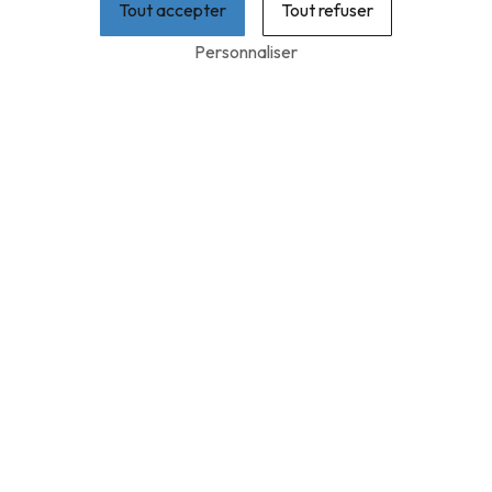
Tout accepter
Tout refuser
Personnaliser
FABRICATION
D’ESCALIERS EN BOIS
PRÈS DE ARQUES
FABRICATION D’ESCALIERS EN
BOIS À ARQUES