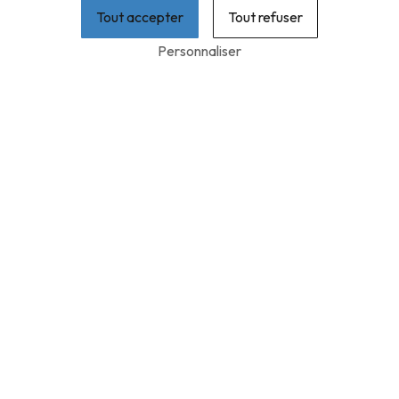
Tout accepter
Tout refuser
Personnaliser
FABRICATION
D’ESCALIERS EN BOIS
À ACQUIN-
WESTBÉCOURT